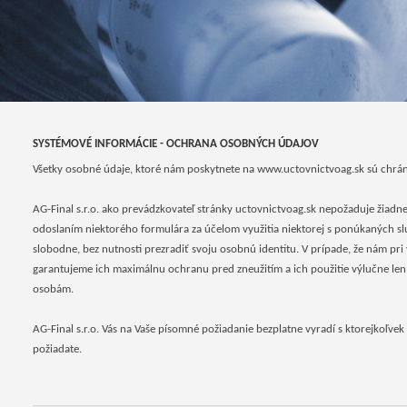
SYSTÉMOVÉ INFORMÁCIE - OCHRANA OSOBNÝCH ÚDAJOV
Všetky osobné údaje, ktoré nám poskytnete na www.uctovnictvoag.sk sú chrá
AG-Final s.r.o. ako prevádzkovateľ stránky uctovnictvoag.sk nepožaduje žiadn
odoslaním niektorého formulára za účelom využitia niektorej s ponúkaných s
slobodne, bez nutnosti prezradiť svoju osobnú identitu. V prípade, že nám pri
garantujeme ich maximálnu ochranu pred zneužitím a ich použitie výlučne len
osobám.
AG-Final s.r.o. Vás na Vaše písomné požiadanie bezplatne vyradí s ktorejkoľve
požiadate.