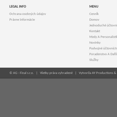
LEGAL INFO
MENU
Ochrana osobných údajov
CennÍk
Právne informácie
Domov
Jednoduché účtovn
Kontakt
Mzdy A Personalisti
Novinky
Podvojné účtovníct
Poradenstvo A Daľši
SluŽby
© AG - Final s.r.o. | Všetky práva vyhradené |
Vytvorila AY Productions & 