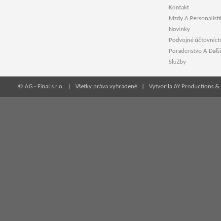
Kontakt
Mzdy A Personalisti
Novinky
Podvojné účtovníct
Poradenstvo A Daľši
SluŽby
© AG - Final s.r.o. | Všetky práva vyhradené |
Vytvorila AY Productions & 